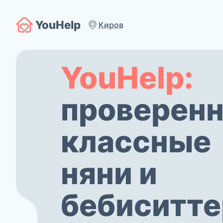
YouHelp
Киров
YouHelp:
проверенн
классные
няни и
бебиситт