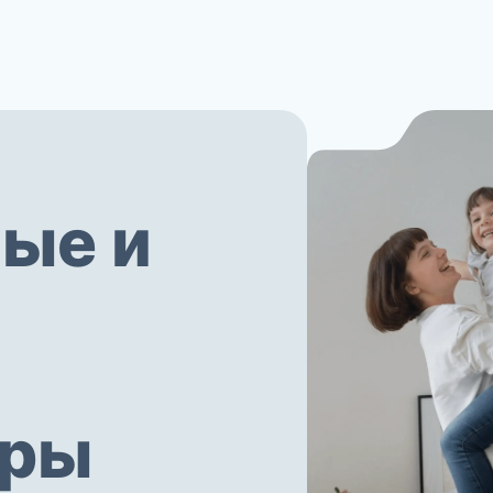
ые и
еры