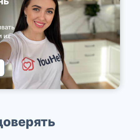
нь
ивать
и их
доверять