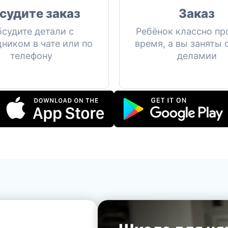
судите заказ
Заказ
судите детали с
Ребёнок классно пр
ником в чате или по
время, а вы заняты
телефону
деламии