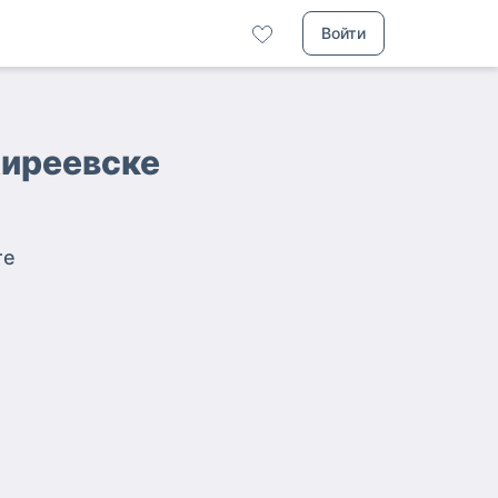
Войти
Киреевске
те