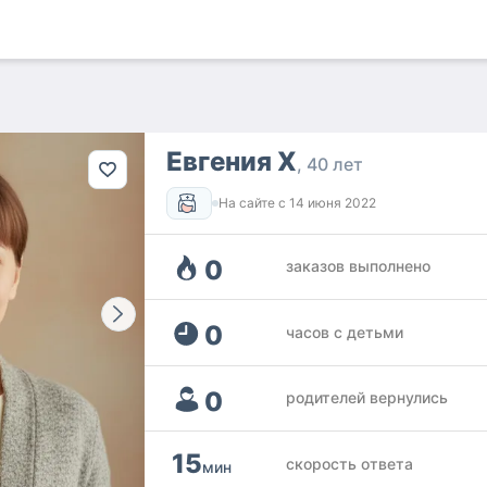
Евгения Х
40 лет
На сайте с
14 июня 2022
0
заказов выполнено
0
часов с детьми
0
родителей вернулись
15
скорость ответа
мин