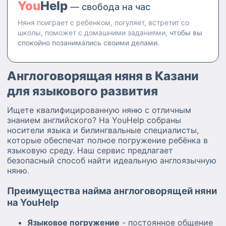
You
Help
— свобода на час
танцевать. Я уверена, что
соответственно о
смогу не только присмотреть
новорожденных умею
Няня поиграет с ребенком, погуляет, встретит со
за ребенком, но и интересно с
заботиться с закрытыми
школы, поможет с домашними заданиями,
чтобы вы
ним провести время, развивая
глазами. Образно, конечно ).
спокойно позанимались своими делами.
его творческие способности и
воображение. Что я умею
делать хорошо: Я всегда
Англоговорящая няня в Казани
выполняю свои обязательства
для языкового развития
вовремя и серьезно отношусь
к порученному делу.
Ищете квалифицированную няню с отличным
Внимательна к потребностям
знанием английского? На YouHelp собраны
детей и всегда готова прийти
носители языка и билингвальные специалисты,
на помощь. Умею сохранять
которые обеспечат полное погружение ребёнка в
спокойствие в сложных
языковую среду. Наш сервис предлагает
ситуациях и находить подход к
безопасный способ найти идеальную англоязычную
любому ребенку. Знаю навыки
няню.
оказания первой помощи, умею
вкусно и разнообразно
Преимущества найма англоговорящей няни
готовить. Буду рада обсудить с
вами ваши требования и
на YouHelp
ответить на любые вопросы.
Спасибо за ваше время и
Языковое погружение
- постоянное общение