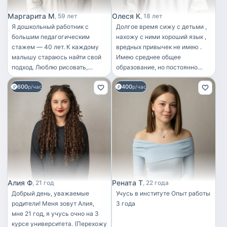
режим дня. Помощь знакомым:
Регулярно помогала молодым
Маргарита М
Олеся К
59 лет
18 лет
мамам в качестве приходящей
Я дошкольный работник с
Долгое время сижу с детьми ,
помощницы - гуляла с
большим педагогическим
нахожу с ними хороший язык ,
коляской, присматривала за
стажем — 40 лет. К каждому
вредных привычек не имею .
малышами, пока мамы
малышу стараюсь найти свой
Имею среднее общее
отдыхали или занимались
подход. Люблю рисовать,
образование, но постоянно
делами. Присмотр за детьми:
лепить, делать разные поделки.
стремлюсь к саморазвитию.
Часто сидела с детьми
600
400
Люблю играть, двигаться, петь.
р/час
Мои ключевые качества:
р/час
знакомых и родственников
Очень люблю прогулки и
Ответственность: всегда
разного возраста. Родители
наблюдать за всем вокруг.
выполняю взятые на себя
всегда со спокойной душой
обязательства.
доверяли мне своих ребят,
Внимательность: уделяю
зная, что они под надёжным
особое внимание
присмотром. Что я умею и
потребностям и особенностям
могу делать: Организовать
каждого ребенка. Терпение и
интересный и безопасный
тактичность: умею находить
досуг (активные и
подход к детям с разными
Алия Ф
Рената Т
21 год
22 года
развивающие игры, чтение
характерами и темпераментам,
Добрый день, уважаемые
Учусь в институте Опыт работы
книг, рисование, лепка).
также вовремя прихожу на
родители! Меня зовут Алия,
3 года
Сходить на прогулку на
работу и слежу за гигиеной
мне 21 год, я учусь очно на 3
детскую площадку. Накормить
Коммуникабельность: легко
курсе университета. (Перехожу
ребёнка (могу приготовить