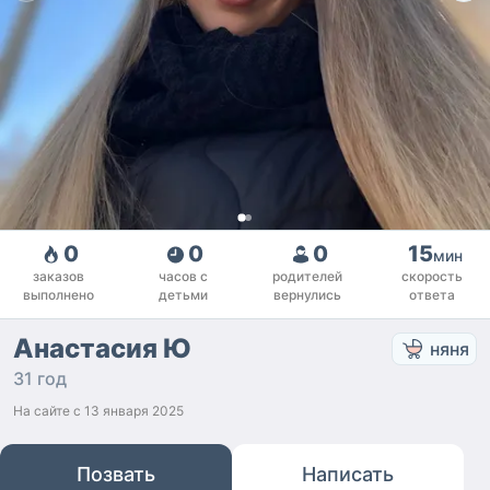
0
0
0
15
мин
заказов
часов с
родителей
скорость
выполнено
детьми
вернулись
ответа
Анастасия Ю
няня
31 год
На сайте с
13 января 2025
Позвать
Написать