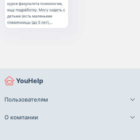
курсе факультета психологии,
ищу подработку. Могу сидеть с
детьми (есть маленькие
племянницы (до 5 лет),
поэтому опыт общения и
обращения с детишками
имеется), прекрасно отношусь
к домашним животным, так как
родилась и выросла в деревне.
Очень люблю уборку и чистоту
в доме.
YouHelp
Пользователям
О компании