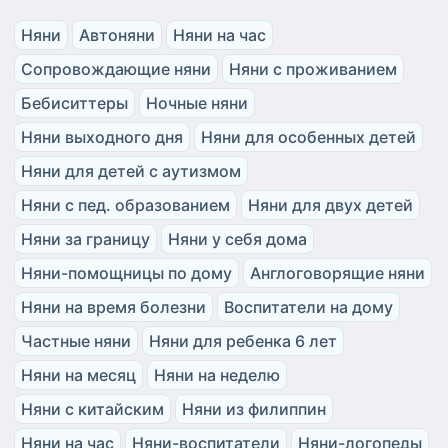
Няни
Автоняни
Няни на час
Сопровождающие няни
Няни с проживанием
Бебиситтеры
Ночные няни
Няни выходного дня
Няни для особенных детей
Няни для детей с аутизмом
Няни с пед. образованием
Няни для двух детей
Няни за границу
Няни у себя дома
Няни-помощницы по дому
Англоговорящие няни
Няни на время болезни
Воспитатели на дому
Частные няни
Няни для ребенка 6 лет
Няни на месяц
Няни на неделю
Няни с китайским
Няни из филиппин
Няни на час
Няни-воспитатели
Няни-логопеды