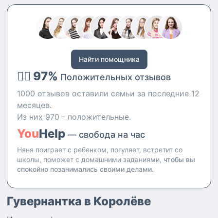
квалификации «Воспитатель
детей дошкольного возраста»
+" Педагог раннего развития".
Закончила художественную
школу. Имею 2 высших
образования.
Найти помощника
👍🏻 97%
Положительных отзывов
1000 отзывов оставили семьи за последние 12
месяцев.
Из них 970 - положительные.
You
Help
— свобода на час
Няня поиграет с ребенком, погуляет, встретит со
школы, поможет с домашними заданиями,
чтобы вы
спокойно позанимались своими делами.
Гувернантка в Королёве