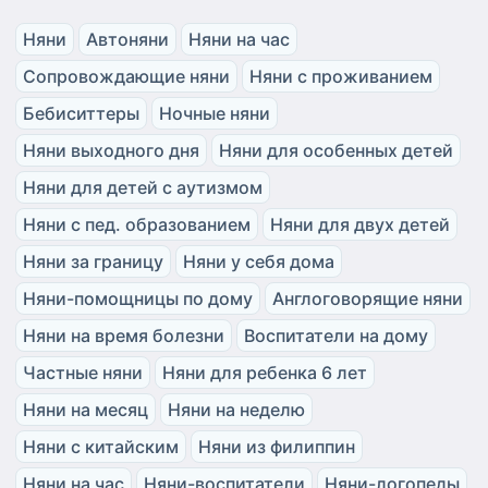
Няни
Автоняни
Няни на час
Сопровождающие няни
Няни с проживанием
Бебиситтеры
Ночные няни
Няни выходного дня
Няни для особенных детей
Няни для детей с аутизмом
Няни с пед. образованием
Няни для двух детей
Няни за границу
Няни у себя дома
Няни-помощницы по дому
Англоговорящие няни
Няни на время болезни
Воспитатели на дому
Частные няни
Няни для ребенка 6 лет
Няни на месяц
Няни на неделю
Няни с китайским
Няни из филиппин
Няни на час
Няни-воспитатели
Няни-логопеды