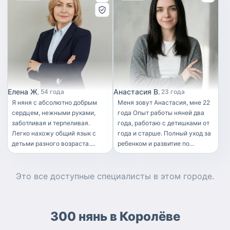
Елена Ж
Анастасия В
54 года
23 года
Я няня с абсолютно добрым
Меня зовут Анастасия, мне 22
сердцем, нежными руками,
года Опыт работы няней два
заботливая и терпеливая.
года, работаю с детишками от
Легко нахожу общий язык с
года и старше. Полный уход за
детьми разного возраста.
ребенком и развитие по
Более старших готовлю к
возрасту, Подготовка к школе,
школе. Помогаю с уроками.
помощь с уроками, Прогулки,
Люблю читать детям книги с
игры Приготовление еды,
Это все доступные
специалисты
в этом городе.
выражением, заниматься с
поддержание порядка в
ними творчеством.
детской комнате
Профильное образование
Сопровождение в
300 нянь в Королёве
"Воспитатель в дошкольном
сад,школу,секции
образовании" с присвоением