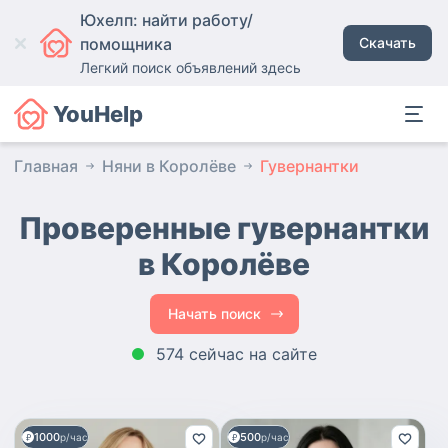
Юхелп: найти работу/
помощника
Скачать
Легкий поиск объявлений здесь
YouHelp
Главная
Няни в Королёве
Гувернантки
Проверенные гувернантки
в Королёве
Начать поиск
574 сейчас на сайте
1000
500
р/час
р/час