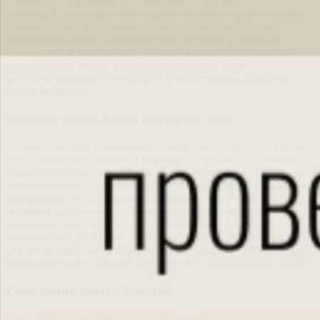
Окружение, в котором мы находимся, и активное
взаимодействие с другими людьми оказывают значительное
влияние на нас. Регулярная социализация способствует
улучшению нашего психического состояния и помогает
поддерживать ясность ума. Участие в социально-активных
мероприятиях может значительно укрепить наш
интеллектуальный потенциал и способствовать развитию
новых интересов.
Влияние социальных связей на мозг
Наличие крепких социальных связей способствует развитию
мозга на многих уровнях.
Общение
с друзьями и близкими
стимулирует нашу мыслительную активность,
познавательные способности и улучшает
скорость обработки
информации
. Исследования показывают, что у людей с
активной социальной жизнью отмечается замедление
процессов, связанных с возрастными изменениями в
когнитивных функциях. Постоянное взаимодействие и
участие в общественных проектах помогает сохранять мозг
более работоспособным и адаптивным.
Роль социального участия
Сама природа человека предполагает общение и