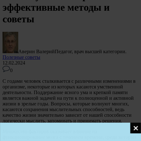
эффективные методы и
советы
Аверин Валерий
Педагог, врач высшей категории.
Полезные советы
12.02.2024
0
С годами человек сталкивается с различными изменениями в
организме, некоторые из которых касаются умственной
деятельности. Поддержание ясного ума и крепкой памяти
является важной задачей на пути к полноценной и активной
жизни в зрелые годы. Вопросы, которые волнуют многих,
касаются сохранения мыслительных способностей, ведь
качество жизни значительно зависит от нашей способности
логически мыслить, запоминать и принимать решения.
Множество факторов оказывает влияние на
функционирование мозга с течением времени, среди которых