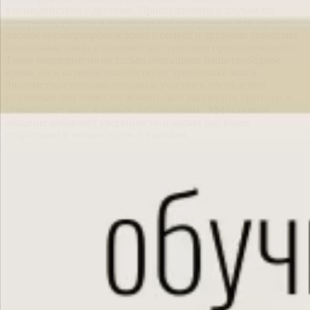
взаимодействие с другими. Присоединение к клубам по
интересам, участие в волонтерских программах или просто
частое времяпрепровождение
с семьей и друзьями укрепляет
социальные связи и наделяет нас чувством принадлежности.
Такие мероприятия не только обогащают наше свободное
время, но и активно способствуют тренировке мозга.
Знакомство с новыми людьми и участие в обсуждении
различных тем помогает значительно расширить кругозор и
стимулирует мозг к новым достижениям. Эффективное
общение добавляет уверенности и делает нас более
открытыми к новым идеям и вызовам.