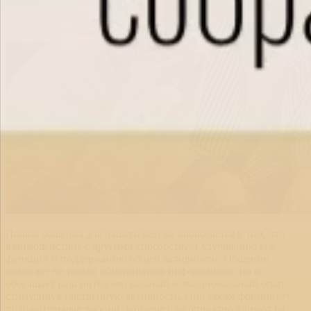
Польза общения для нашего разума заключается в том, что
взаимодействие с другими способствует улучшению его
функций и поддержанию общей активности. Общение
помогает не только обмениваться информацией, но и
обогащает наш интеллектуальный и эмоциональный опыт,
стимулируя умственную активность. Оно также формирует
положительные эмоции, которые благоприятно влияют на