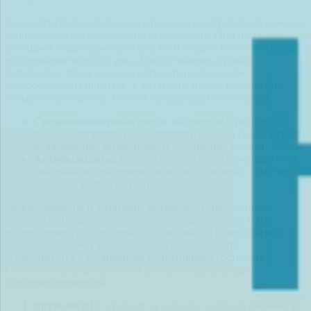
Важность сбалансированного рациона и потребления нужных
микроэлементов невозможно переоценить. Они не только
улучшают общее самочувствие, но и играют ключевую роль в
поддержании ясности ума. Для достижения лучших
результатов, пища должна содержать необходимое
разнообразие нутриентов, а витамины нужно получать не
только из препаратов, но и из натуральных источников.
Средиземноморская диета
: включение в рацион
оливкового масла, рыбы, орехов и овощей способствует
поддержанию ясности ума и улучшению памяти.
Антиоксиданты
: продукты, богатые антиоксидантами,
такие как ягоды, темный шоколад и шпинат, помогают
защитить клетки от повреждений.
Микроэлементы и витамины оказывают существенное
влияние на поддержание умственной активности, и их
потребление в достаточных количествах из разнообразных
источников может замедлить многое из того, что
ассоциируется с ухудшением когнитивного состояния.
Особенное внимание в этом контексте заслуживают
следующие вещества:
Витамин В12
: отвечает за здоровье нервной системы и