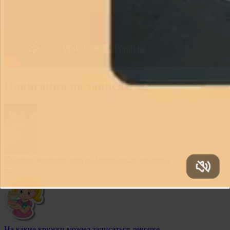
Навигация по записям
Сколько заживает шов на матке после кесарева
←
На какие кружки можно записаться девочке