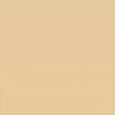
наше благополучие.
Мозговая стимуляция:
Взаимодействие с другими
людьми стимулирует наш интеллект. Разговоры, обмен
мыслями и идеями поддерживают активность серого
вещества и способствуют развитию навыков
критического мышления.
Эмоциональное благополучие:
Социальные связи
создают эмоциональную опору. Поддержка от близких и
друзей помогает снизить уровень стресса, что в свою
очередь благотворно влияет на когнитивное здоровье.
Поддержание памяти:
При общении мы обрабатываем,
запоминаем и вспоминаем информацию, что
способствует тренировке памяти и предотвращает её
ослабление.
Социальное обучение:
Через взаимодействие с другими
людьми мы учимся новым вещам, открываем для себя
новые перспективы, что расширяет наш кругозор и
укрепляет нейронные связи.
Кроме того, участие в групповых занятиях или дискуссиях
стимулирует мозговую активность, обеспечивая постоянное
упражнение для мозга. Даже обычные повседневные
разговоры способны создать нужный уровень когнитивной
нагрузки, что помогает нашему разуму оставаться в тонусе.