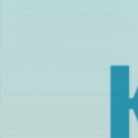
может благоприятно воздействовать на улучшение
кратковременной памяти.
Витамин D
: участвует в регулировании выброса
химических веществ мозга, что может быть критично
для когнитивного здоровья.
Омега-3 жирные кислоты
: содержащееся в рыбе, такие
как лосось и сардины, помогает укрепить
межнейронные связи.
Включение определенных продуктов и получение
необходимых витаминов и минералов из питания могут
существенно способствовать поддержанию умственной
активности. Обширное и разнообразное меню обеспечит
организм всеми нужными компонентами для поддержки
здоровья.
Аэробные упражнения для памяти
Активный образ жизни способствует поддержанию ясности
ума и когнитивных функций на высоком уровне. Движение и
физическая активность оказывают значительное влияние на
наш мозг, помогая ему оставаться в тонусе, улучшая его
деятельность и поддерживая его здоровой. Именно благодаря
такому типу нагрузки, как аэробные упражнения, мы можем