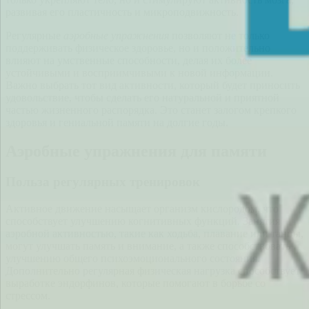
развивая его пластичность и микроподвижность.
Регулярные
аэробные упражнения
позволяют не только
поддерживать физическое здоровье, но и положительно
влияют на умственные способности, делая их более
устойчивыми и восприимчивыми к новой информации.
Важно выбрать тот вид активности, который будет приносить
удовольствие, чтобы сделать его натуральной и приятной
частью жизненного распорядка. Это станет залогом крепкого
здоровья и гениальной памяти на долгие годы.
Аэробные упражнения для памяти
Польза регулярных тренировок
Активное движение насыщает организм кислородом, что
способствует улучшению когнитивных функций. Занятия
аэробной активностью, такие как ходьба, плавание или танцы,
могут улучшать память и внимание, а также способствовать
улучшению общего психоэмоционального состояния.
Дополнительно регулярная физическая нагрузка способствует
выработке эндорфинов, которые помогают в борьбе со
стрессом.