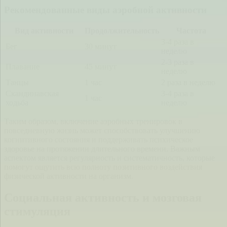
Рекомендованные виды аэробной активности
Вид активности
Продолжительность
Частота
3-4 раза в
Бег
30 минут
неделю
2-3 раза в
Плавание
45 минут
неделю
Танцы
1 час
2 раза в неделю
Скандинавская
3-4 раза в
1 час
ходьба
неделю
Таким образом, включение аэробных тренировок в
повседневную жизнь может способствовать улучшению
когнитивного состояния и поддерживать психическое
здоровье на протяжении длительного времени. Важным
аспектом является регулярность и систематичность, которые
помогут ощутить всю полноту позитивного воздействия
физической активности на организм.
Социальная активность и мозговая
стимуляция