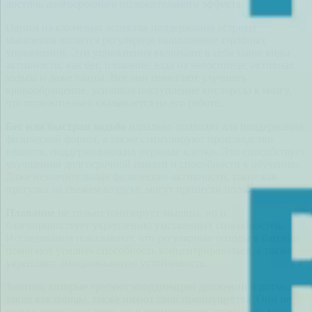
достичь долгосрочного положительного эффекта.
Одним из ключевых аспектов поддержания остроты
мышления является регулярное выполнение аэробных
упражнений. Эти упражнения включают в себя такие виды
активности, как бег, плавание, езда на велосипеде, активная
ходьба и даже танцы. Все они помогают улучшать
кровообращение, усиливая поступление кислорода к мозгу,
что положительно сказывается на его работе.
Бег или быстрая ходьба
идеально подходят для поддержания
физической формы, а также стимулируют производство
веществ, поддерживающих нервные клетки. Это способствует
улучшению долгосрочной памяти и способности к обучению.
Даже незначительные физические активности, такие как
прогулка на свежем воздухе, могут принести пользу.
Плавание
не только тонизирует мышцы, но и
благоприятствует укреплению умственных способностей.
Исследования показывают, что регулярные походы в бассейн
помогают усилить способность концентрироваться, а также
укрепляют эмоциональную устойчивость.
Занятия, которые требуют координации движений и ритма,
такие как
танцы
, также имеют свои преимущества. Они не
только укрепляют тело, но и стимулируют активность мозга,