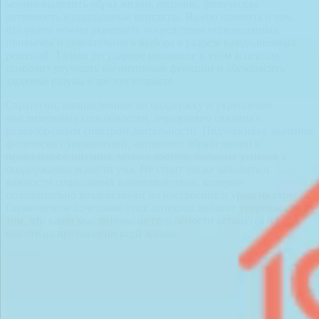
можно выделить образ жизни, питание, физическая
активность и социальные контакты. Важно помнить о том,
что разум можно укреплять посредством определенных
привычек и сознательного выбора в разрезе каждодневных
решений. Только регулярное внимание к этим аспектам
позволит улучшать когнитивные функции и обезопасить
здоровье разума в зрелом возрасте.
Стратегии, направленные на поддержку и укрепление
мыслительных способностей, неразрывно связаны с
разнообразным спектром деятельности. Подчеркивая значение
физических упражнений, активного образа жизни и
правильного питания, можно достичь больших успехов в
поддержании ясности ума. Не стоит также забывать о
важности социальных взаимодействий, которые
положительно воздействуют на настроение и уровень стресса.
Гармоничное сочетание этих аспектов добавит уверенности в
том, что ваши мыслительные способности останутся на
высоте на протяжении всей жизни.