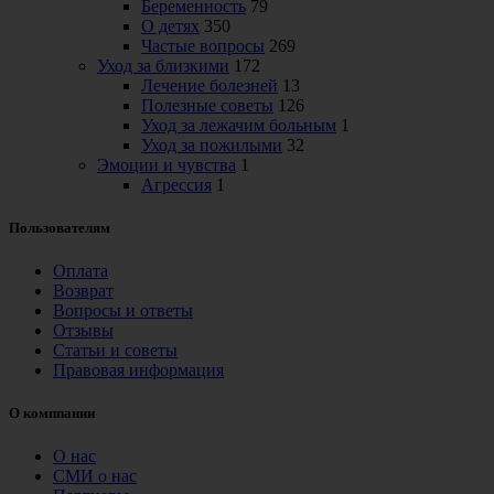
Беременность
79
О детях
350
Частые вопросы
269
Уход за близкими
172
Лечение болезней
13
Полезные советы
126
Уход за лежачим больным
1
Уход за пожилыми
32
Эмоции и чувства
1
Агрессия
1
Пользователям
Оплата
Возврат
Вопросы и ответы
Отзывы
Статьи и советы
Правовая информация
О комппании
О нас
СМИ о нас