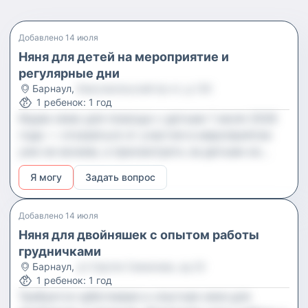
Добавлено
14 июля
Няня для детей на мероприятие и
регулярные дни
Барнаул
,
Комсомольский пр-кт, д 120
1
ребенок
:
1 год
Ищем няню для помощи с детьми 1 июля 2026
года — отказаться от участия в мероприятии
уже не можем, а присмотреть за детьми из
семьи некому. Впоследствии потребуется ваша
Я могу
Задать вопрос
помощь несколько раз в неделю. Основные
задачи организовывать игры и заниматься
развитием детей.
Добавлено
14 июля
Няня для двойняшек с опытом работы
грудничками
Барнаул
,
ул Сергея Семенова, зд 23
1
ребенок
:
1 год
Требуется заботливая и опытная няня для