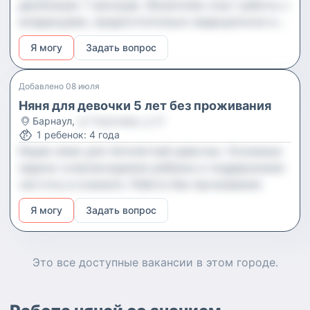
двойняшек 7 месяцев. Желателен опыт работы с
младенцами, предпочтительно медицинское или
педагогическое образование. График — 3-5
Я могу
Задать вопрос
дней в неделю по 5-7 часов.
Добавлено
08 июля
Няня для девочки 5 лет без проживания
Барнаул
,
ул Георгиева, д 31
1
ребенок
:
4 года
Ищем няню для пятилетней девочки. Основные
задачи сопровождение ребенка и поддержание
чистоты в комнате. Работа без проживания.
Я могу
Задать вопрос
Это все доступные
вакансии
в этом городе.