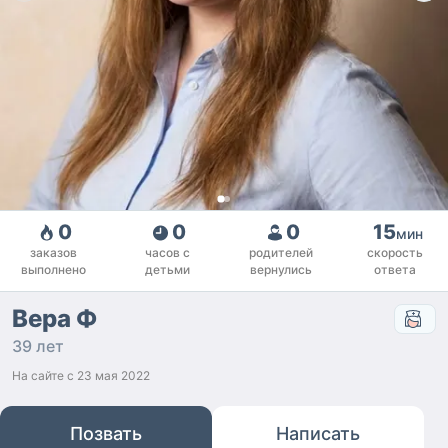
0
0
0
15
мин
заказов
часов с
родителей
скорость
выполнено
детьми
вернулись
ответа
Вера Ф
39 лет
На сайте с
23 мая 2022
Позвать
Написать