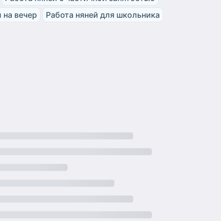
 на вечер
Работа няней для школьника