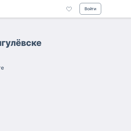
Войти
игулёвске
те