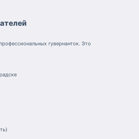
дателей
профессиональных гувернанток. Это
градске
ть)