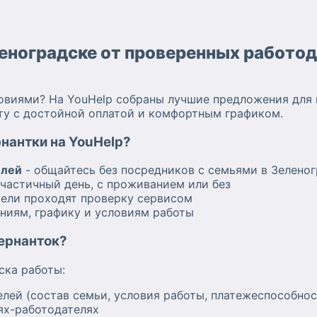
леноградске от проверенных работо
виями? На YouHelp собраны лучшие предложения для 
оту с достойной оплатой и комфортным графиком.
рнантки на YouHelp?
елей
- общайтесь без посредников с семьями в Зелено
частичный день, с проживанием или без
тели проходят проверку сервисом
ниям, графику и условиям работы
вернанток?
ска работы:
лей (состав семьи, условия работы, платежеспособнос
ях-работодателях