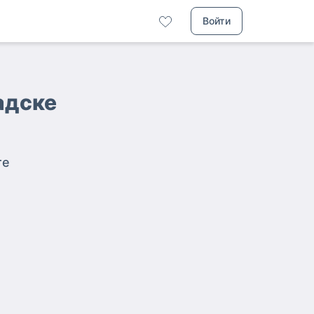
Войти
адске
те