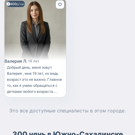
400
р/час
Валерия Л
19 лет
Добрый день, меня зовут
Валерия , мне 19 лет, но ведь
возраст это не важно. Главное
то, как я умею обращаться с
детками любого возраста.
Опыт у меня большой. Я
старшая в семье , ну а так же я
работала няней, поэтому с
Это все доступные
специалисты
в этом городе.
этим сложности у меня нет. Я
люблю очень сильно деток.
Вам не будет тревожно за
300 нянь в Южно-Сахалинске
ваших малышей. Могу так же