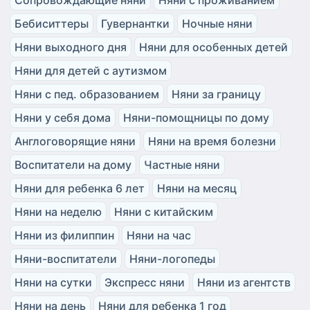
Бебиситтеры
Гувернантки
Ночные няни
Няни выходного дня
Няни для особенных детей
Няни для детей с аутизмом
Няни с пед. образованием
Няни за границу
Няни у себя дома
Няни-помощницы по дому
Англоговорящие няни
Няни на время болезни
Воспитатели на дому
Частные няни
Няни для ребенка 6 лет
Няни на месяц
Няни на неделю
Няни с китайским
Няни из филиппин
Няни на час
Няни-воспитатели
Няни-логопеды
Няни на сутки
Экспресс няни
Няни из агентств
Няни на день
Няни для ребенка 1 год