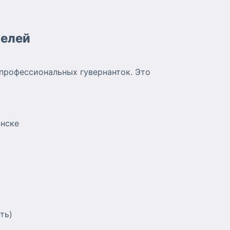
телей
профессиональных гувернанток. Это
онске
ть)