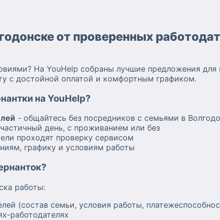
лгодонске от проверенных работода
виями? На YouHelp собраны лучшие предложения для 
оту с достойной оплатой и комфортным графиком.
рнантки на YouHelp?
елей
- общайтесь без посредников с семьями в Волгод
частичный день, с проживанием или без
тели проходят проверку сервисом
ниям, графику и условиям работы
вернанток?
ска работы:
лей (состав семьи, условия работы, платежеспособнос
ях-работодателях