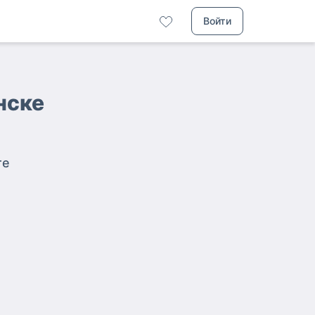
Войти
нске
те