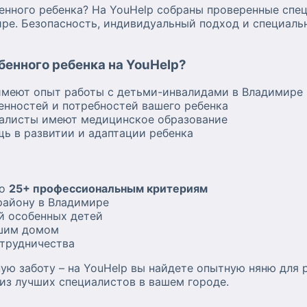
нного ребенка? На YouHelp собраны проверенные спец
е. Безопасность, индивидуальный подход и специаль
бенного ребенка на YouHelp?
имеют опыт работы с детьми-инвалидами в Владимире
енностей и потребностей вашего ребенка
иалисты имеют медицинское образование
ь в развитии и адаптации ребенка
по
25+ профессиональным критериям
району в Владимире
й особенных детей
ашим домом
отрудничества
ю заботу – на YouHelp вы найдете опытную няню для р
из лучших специалистов в вашем городе.