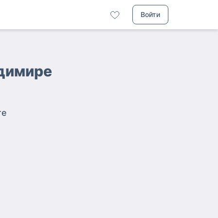
Войти
адимире
те