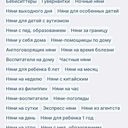
Бебиситтеры
Гувернантки
Ночные няни
Няни выходного дня
Няни для особенных детей
Няни для детей с аутизмом
Няни с пед. образованием
Няни за границу
Няни у себя дома
Няни-помощницы по дому
Англоговорящие няни
Няни на время болезни
Воспитатели на дому
Частные няни
Няни для ребенка 6 лет
Няни на месяц
Няни на неделю
Няни с китайским
Няни из филиппин
Няни на час
Няни-воспитатели
Няни-логопеды
Няни на сутки
Экспресс няни
Няни из агентств
Няни на день
Няни для ребенка 1 год
Няни на утро
Няни с мед. образованием