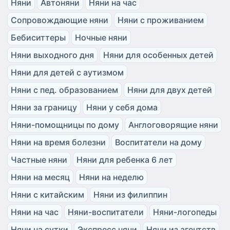
Няни
Автоняни
Няни на час
Сопровождающие няни
Няни с проживанием
Бебиситтеры
Ночные няни
Няни выходного дня
Няни для особенных детей
Няни для детей с аутизмом
Няни с пед. образованием
Няни для двух детей
Няни за границу
Няни у себя дома
Няни-помощницы по дому
Англоговорящие няни
Няни на время болезни
Воспитатели на дому
Частные няни
Няни для ребенка 6 лет
Няни на месяц
Няни на неделю
Няни с китайским
Няни из филиппин
Няни на час
Няни-воспитатели
Няни-логопеды
Няни на сутки
Экспресс няни
Няни из агентств