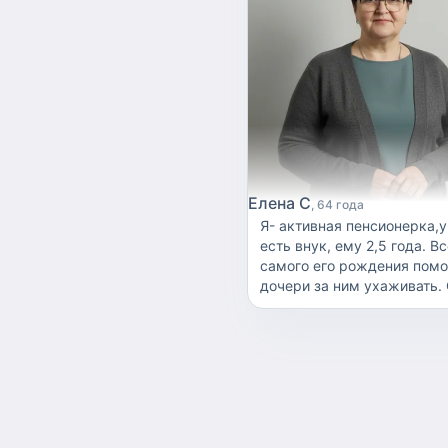
Елена С
64 года
Я- активная пенсионерка,
есть внук, ему 2,5 года. Вс
самого его рождения помогала
дочери за ним ухаживать.
он подрос, я, могу сварит
еду,как в детском саду,
накормить, помыть в
ванной,поиграть с ним, поч
погулять, уложить спать и 
из детского сада. Отвлечь 
криков и истерик. У меня 
двое взрослых детей, мал