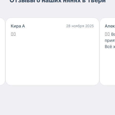
Отзывы о наших нянях в Твери
Кира А
Алек
28 ноября 2025
👍🏻
👍🏻
В
прия
Всё 