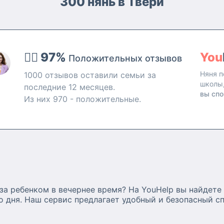
300 нянь в Твери
ала. К
методики раннего развития,
занимаюсь подготовкой детей к
ленькие
школе, ученикам оказываю
помощь в выполнении домашнего
ти меня
задания и восполнению пробелов в
👍🏻 97%
You
Положительных отзывов
но, как
знаниях программы начальных
е-
классов. За время моей практики
Няня п
1000 отзывов оставили семьи за
работала с 1м-3мя детьми, в том
школы
последние 12 месяцев.
йная,
числе с блезницами. Имею
вы спо
Из них 970 - положительные.
педагогическое образование
(учитель начальных классов).
Надеюсь, что мой опыт и
профессионализм будут полезны
для вашей семьи.
за ребенком в вечернее время? На YouHelp вы найдете
го дня. Наш сервис предлагает удобный и безопасный 