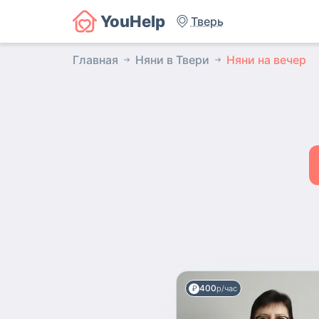
YouHelp
Тверь
Главная
Няни в Твери
Няни на вечер
400
р/час