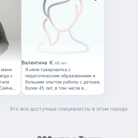
Валентина К
66 лет
у меня
Я няня-гувернантка с
егда с
педагогическим образованием и
большим опытом работы с детьми,
 Сейчас
более 45 лет, в том числе в
ь ему
семьях более 25ти лет. Человек я
уравновешенный, честный,
справедливый, чистоплотный,
Это все доступные
специалисты
в этом городе.
итать,
творческий, ответственно
забрать
отношусь к своей работе. Люблю
от
детей и свою работу. В данный
самой
момент ищу работу с детьми от 3х
ьчик и
до 11ти лет. В работе использую