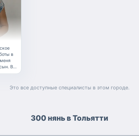
нных,
детях на пос
режимов дня
а,
занятий до с
 знаю
ритуалов. Гот
ом.
семьи надёжн
весёлой няней
овне,
кого)
боты в
 меня
ын. В
ствую
оту.
Это все доступные
специалисты
в этом городе.
300 нянь в Тольятти