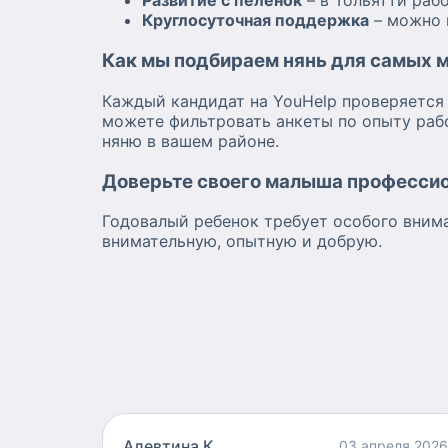
Развитие с пеленок
– в Тольятти раб
Круглосуточная поддержка
– можно н
Как мы подбираем нянь для самых 
Каждый кандидат на YouHelp проверяется 
можете фильтровать анкеты по опыту рабо
няню в вашем районе.
Доверьте своего малыша профессио
Годовалый ребенок требует особого вниман
внимательную, опытную и добрую.
Алевтина К
03 апреля 2026