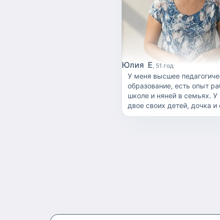
их. Начиная от новорожде
заканчивая школьниками. Очень
люблю детей, всегда любил
легко нахожу общий язык,
как договориться с ребенк
Знаю иностранные языки
Юлия Е
51 год
(Английский на среднем ур
У меня высшее педагогическое
начальный уровень армянс
образование, есть опыт ра
школе и няней в семьях. У
двое своих детей, дочка и с
общении с детьми привет
только доброжелательное
отношение, терпение и заб