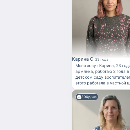
Карина С
23 года
Меня зовут Карина, 23 год
армянка, работаю 2 года в
детском саду воспитателе
этого работала в частной 
закончила педагогический
колледж по специальност
300
р/час
дошкольное образование, 
учусь в университете на п
психолога. Опыт с деткам
разных возрастов и доста
много лет опыта взаимоде
детками, так как в семье 