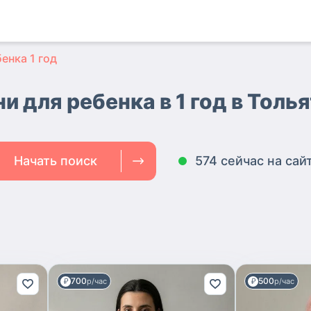
енка 1 год
и для ребенка в 1 год в Толь
Начать поиск
574 сейчас на сай
700
500
р/час
р/час