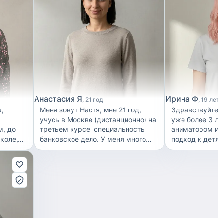
Анастасия Я
Ирина Ф
21 год
19 ле
а,
Меня зовут Настя, мне 21 год,
Здравствуйте
учусь в Москве (дистанционно) на
уже более 3 
м, до
третьем курсе, специальность
аниматором и
школе,
банковское дело. У меня много
подход к дет
разных увлечений- я занимаюсь
возраста и х
и
спотом, пою, играю на пианино, и
малышей до ш
сейчас
очень люблю гулять. Опыта работы
люблю детей 
едагога-
в данной сфере нету. Но за
что работа ня
и
плечами младшая сестра, детки
призвание. У
точно
друзей- всегда со всеми находила
личный опыт:
йствия с
общий язык
младших брат
много
хорошо знаю, 