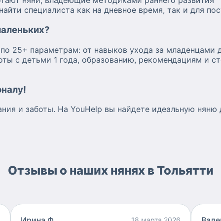
отают няни, владеющие методиками раннего развития
айти специалиста как на дневное время, так и для по
маленьких?
по 25+ параметрам: от навыков ухода за младенцами 
ты с детьми 1 года, образованию, рекомендациям и с
налу!
ия и заботы. На YouHelp вы найдете идеальную няню д
Отзывы о наших нянях в Тольятти
Ирина Ф
Вале
18 марта 2026