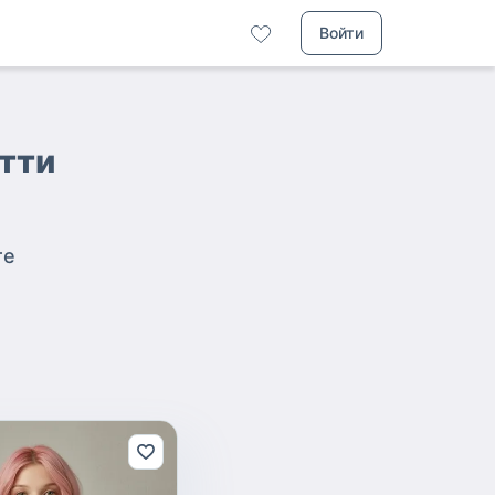
Войти
ятти
те