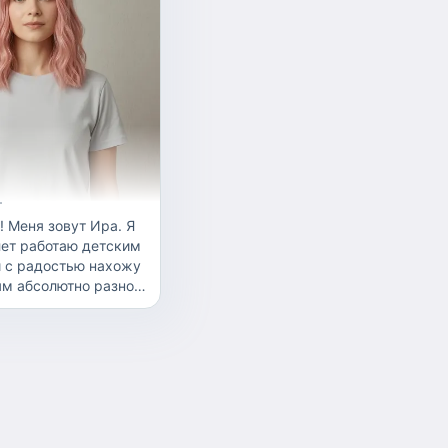
т
! Меня зовут Ира. Я
лет работаю детским
 с радостью нахожу
ям абсолютно разного
арактера — от
кольников. Очень
и искренне считаю,
ни — это моё
 меня есть большой
 я помогала растить
а и сестру, поэтому
как заботиться о