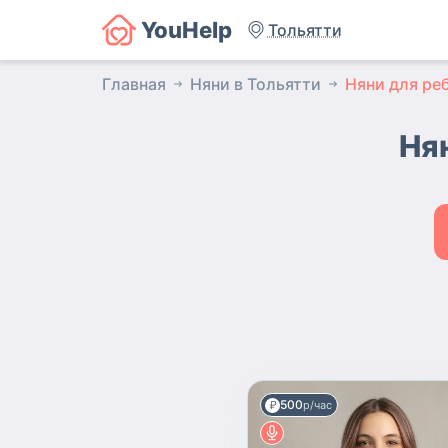
YouHelp
Тольятти
Главная
Няни в Тольятти
Няни для реб
Нян
500
р/час