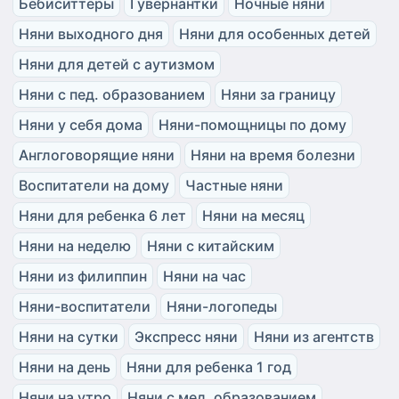
Бебиситтеры
Гувернантки
Ночные няни
Няни выходного дня
Няни для особенных детей
Няни для детей с аутизмом
Няни с пед. образованием
Няни за границу
Няни у себя дома
Няни-помощницы по дому
Англоговорящие няни
Няни на время болезни
Воспитатели на дому
Частные няни
Няни для ребенка 6 лет
Няни на месяц
Няни на неделю
Няни с китайским
Няни из филиппин
Няни на час
Няни-воспитатели
Няни-логопеды
Няни на сутки
Экспресс няни
Няни из агентств
Няни на день
Няни для ребенка 1 год
Няни на утро
Няни с мед. образованием