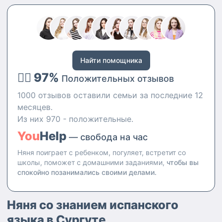
возрастных групп, от до 1 года
до 5 лет, и я могу с легкостью
справиться с любыми
обязанностями, такими как
приготовление пищи,
поддержание порядка, детская
Найти помощника
гигиена, купание детей и
👍🏻 97%
сопровождение их. Также я
Положительных отзывов
могу одновременно работать
1000 отзывов оставили семьи за последние 12
только с одним ребенком. Моя
цель - найти работу в качестве
месяцев.
няни без проживания. Я
Из них 970 - положительные.
интересуюсь различными
You
Help
типами вакансий, включая
— свобода на час
няню для грудничка или няню
Няня поиграет с ребенком, погуляет, встретит со
на час. Работаю няней с
школы, поможет с домашними заданиями,
чтобы вы
девочкой, на данный момент
спокойно позанимались своими делами.
также продолжаю работать в
той семье больше года, также
работаю няней с мальчиком
Няня со знанием испанского
трёх лет
языка в Сургуте