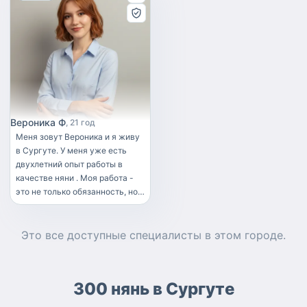
Вероника Ф
21 год
Меня зовут Вероника и я живу
в Сургуте. У меня уже есть
двухлетний опыт работы в
качестве няни . Моя работа -
это не только обязанность, но и
возможность побыть в
компании детей, искренне
наслаждаться их обществом и
Это все доступные
специалисты
в этом городе.
улучшать их жизнь. Моя
ответственность и
пунктуальность делают меня
300 нянь в Сургуте
надежной няней. У меня опыт
работы с детьми разных