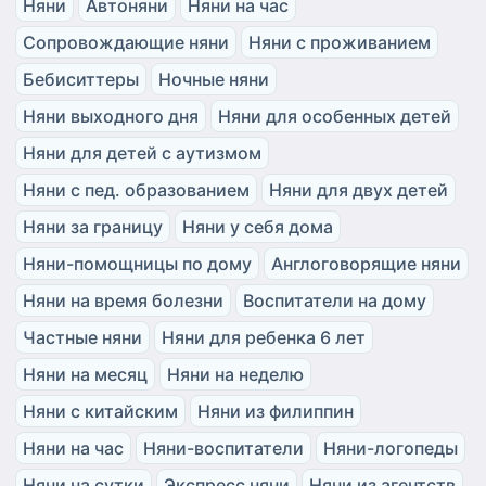
Няни
Автоняни
Няни на час
Сопровождающие няни
Няни с проживанием
Бебиситтеры
Ночные няни
Няни выходного дня
Няни для особенных детей
Няни для детей с аутизмом
Няни с пед. образованием
Няни для двух детей
Няни за границу
Няни у себя дома
Няни-помощницы по дому
Англоговорящие няни
Няни на время болезни
Воспитатели на дому
Частные няни
Няни для ребенка 6 лет
Няни на месяц
Няни на неделю
Няни с китайским
Няни из филиппин
Няни на час
Няни-воспитатели
Няни-логопеды
Няни на сутки
Экспресс няни
Няни из агентств