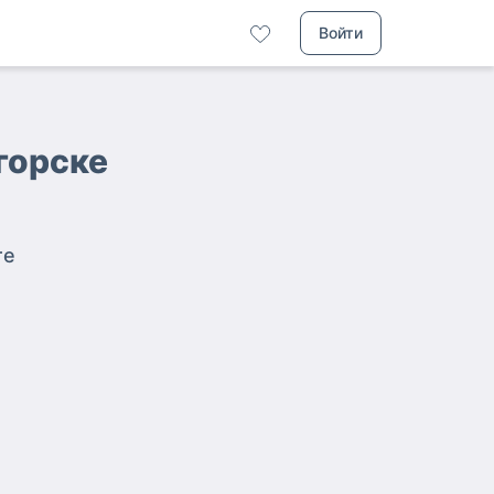
Войти
горске
те