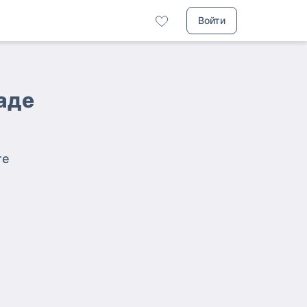
Войти
аде
те