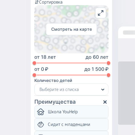
Сортировка
Смотреть на карте
от
18 лет
до
60 лет
от
0
₽
до
1 500
₽
Количество детей
Выберите из списка
Преимущества
Школа YouHelp
Сидит с младенцами