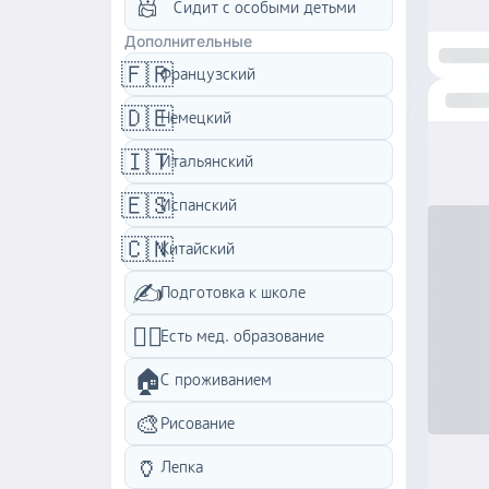
Сидит с особыми детьми
Дополнительные
🇫🇷
Французский
🇩🇪
Немецкий
🇮🇹
Итальянский
🇪🇸
Испанский
🇨🇳
Китайский
✍️
Подготовка к школе
👩‍⚕️
Есть мед. образование
🏠
C проживанием
🎨
Рисование
🏺
Лепка