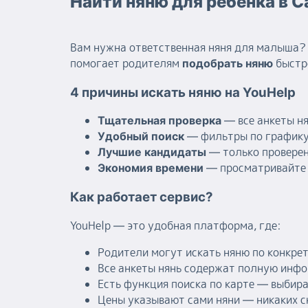
Найти няню для ребенка в С
Вам нужна ответственная няня для малыша? 
помогает родителям
быстро
подобрать няню
4 причины искать няню на YouHelp
— все анкеты н
Тщательная проверка
— фильтры по графику
Удобный поиск
— только проверен
Лучшие кандидаты
— просматривайте 
Экономия времени
Как работает сервис?
YouHelp — это удобная платформа, где:
Родители могут искать няню по конкре
Все анкеты нянь содержат полную инфо
Есть функция поиска по карте — выбир
Цены указывают сами няни — никаких 