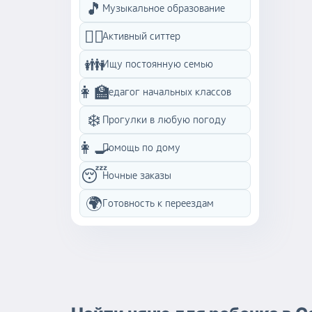
🎵
Музыкальное образование
🏃‍♀️
Активный ситтер
👪
Ищу постоянную семью
👩‍🏫
Педагог начальных классов
❄️
Прогулки в любую погоду
👩‍🍳
Помощь по дому
😴
Ночные заказы
🌍
Готовность к переездам