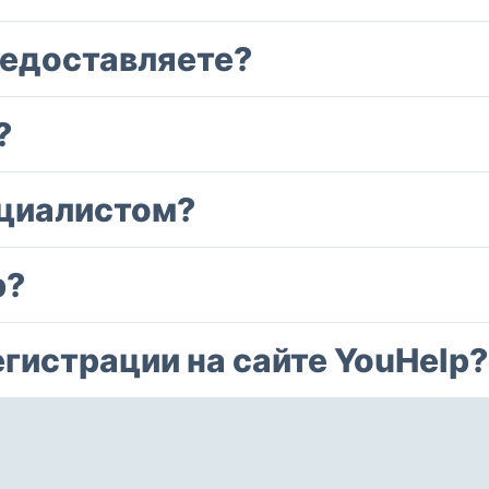
редоставляете?
?
ециалистом?
р?
егистрации на сайте YouHelp?