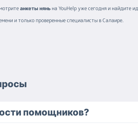
смотрите
на YouHelp уже сегодня и найдите и
анкеты нянь
емени и только проверенные специалисты в Салаире.
просы
ности помощников?