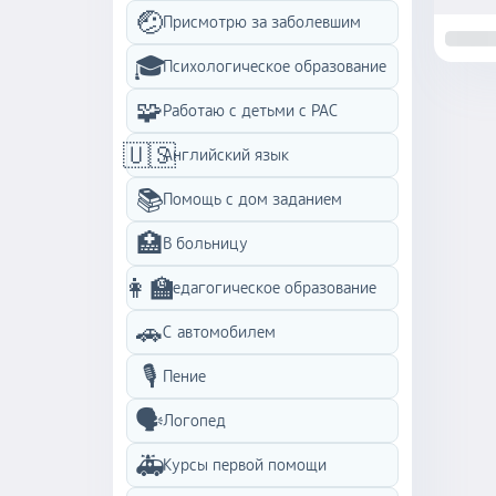
🤕
Присмотрю за заболевшим
🎓
Психологическое образование
🧩
Работаю с детьми с PAC
🇺🇸
Английский язык
📚
Помощь с дом заданием
🏥
В больницу
👩‍🏫
Педагогическое образование
🚗
С автомобилем
🎙️
Пение
🗣️
Логопед
🚑
Курсы первой помощи