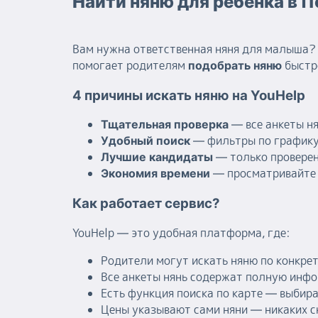
Найти няню для ребенка в П
Вам нужна ответственная няня для малыша? 
помогает родителям
быстро
подобрать няню
4 причины искать няню на YouHelp
— все анкеты н
Тщательная проверка
— фильтры по графику
Удобный поиск
— только проверен
Лучшие кандидаты
— просматривайте 
Экономия времени
Как работает сервис?
YouHelp — это удобная платформа, где:
Родители могут искать няню по конкре
Все анкеты нянь содержат полную инфо
Есть функция поиска по карте — выбир
Цены указывают сами няни — никаких 