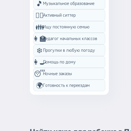
🎵
Музыкальное образование
🏃‍♀️
Активный ситтер
👪
Ищу постоянную семью
👩‍🏫
Педагог начальных классов
❄️
Прогулки в любую погоду
👩‍🍳
Помощь по дому
😴
Ночные заказы
🌍
Готовность к переездам