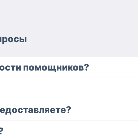
просы
ности помощников?
редоставляете?
?