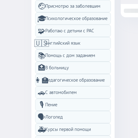
🤕
Присмотрю за заболевшим
🎓
Психологическое образование
🧩
Работаю с детьми с PAC
🇺🇸
Английский язык
📚
Помощь с дом заданием
🏥
В больницу
👩‍🏫
Педагогическое образование
🚗
С автомобилем
🎙️
Пение
🗣️
Логопед
🚑
Курсы первой помощи