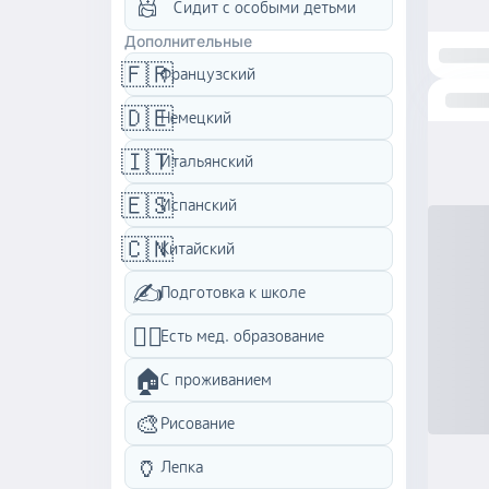
Сидит с особыми детьми
Дополнительные
🇫🇷
Французский
🇩🇪
Немецкий
🇮🇹
Итальянский
🇪🇸
Испанский
🇨🇳
Китайский
✍️
Подготовка к школе
👩‍⚕️
Есть мед. образование
🏠
C проживанием
🎨
Рисование
🏺
Лепка