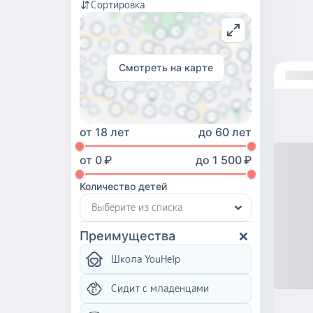
Сортировка
Смотреть на карте
от
18 лет
до
60 лет
от
0
₽
до
1 500
₽
Количество детей
Выберите из списка
Преимущества
Школа YouHelp
Сидит с младенцами