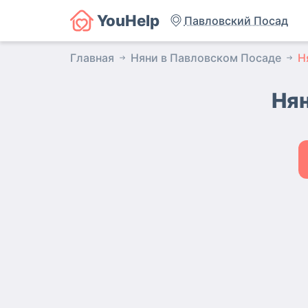
YouHelp
Павловский Посад
Главная
Няни в Павловском Посаде
Н
Нян