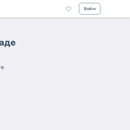
Войти
саде
те