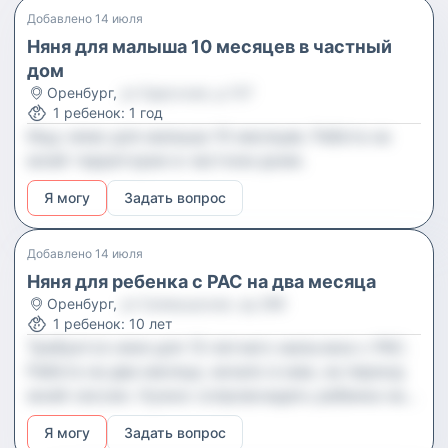
Добавлено
14 июля
Няня для малыша 10 месяцев в частный
дом
Оренбург
,
ул Одесская, д 107
1
ребенок
:
1 год
Ищу няню для малыша 10 месяцев. Работа на
моей территории в частном доме.
Я могу
Задать вопрос
Добавлено
14 июля
Няня для ребенка с РАС на два месяца
Оренбург
,
ул Салмышская, зд 29В
1
ребенок
:
10 лет
Требуется няня для 13-летнего мальчика с РАС.
Работа на два месяца, начало в мае, на период
моей сессии. Нужно сопровождать ребенка на
занятия с понедельника по четверг. Если нет
Я могу
Задать вопрос
машины, компенсирую расходы на такси.