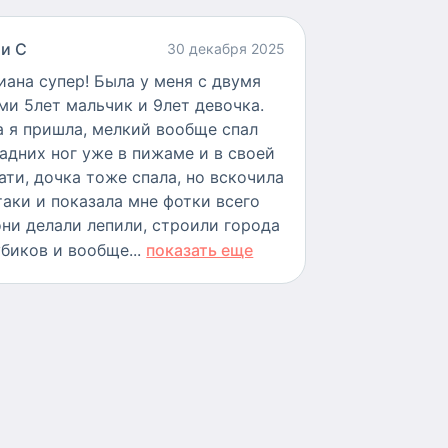
и С
30 декабря 2025
иана супер! Была у меня с двумя
ми 5лет мальчик и 9лет девочка.
а я пришла, мелкий вообще спал
задних ног уже в пижаме и в своей
ати, дочка тоже спала, но вскочила
таки и показала мне фотки всего
они делали лепили, строили города
убиков и вообще...
показать еще