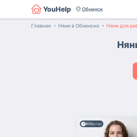
YouHelp
Обнинск
Главная
Няни в Обнинске
Няни для ре
Няни
800
р/час