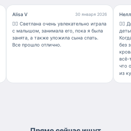
Alisa V
Нелл
30 января 2026
👍🏻
Светлана очень увлекательно играла
👍🏻
Д
с малышом, занимала его, пока я была
деть
занята, а также уложила сына спать.
Когд
Все прошло отлично.
без 
кров
всё-
что 
из к
Прямо сейчас ищут