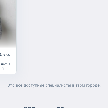
Елена.
 лет) в
. Я
ционный
м
т.
Это все доступные
специалисты
в этом городе.
ы с
нными