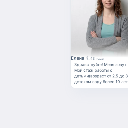
Елена К
43 года
Здравствуйте! Мeня зовут 
Мой стаж работы с
детьми(возраст от 2,5 до 8
детском саду более 10 лет
диплoмировaнный коррек
преподаватель в начально
образовании и ABА-теpaпиc
Имею большой опыт работ
нормотипичными и особе
детками.