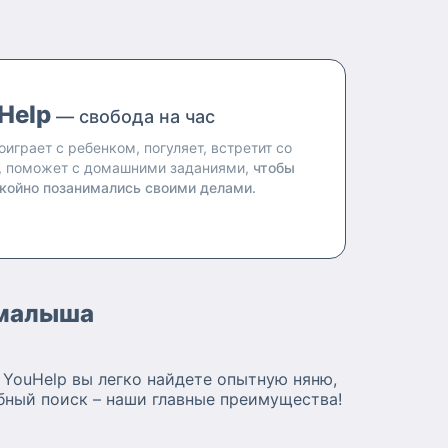
Help
— свобода на час
оиграет с ребенком, погуляет, встретит со
, поможет с домашними заданиями,
чтобы
койно позанимались своими делами.
о малыша
а YouHelp вы легко найдете опытную няню,
бный поиск – наши главные преимущества!