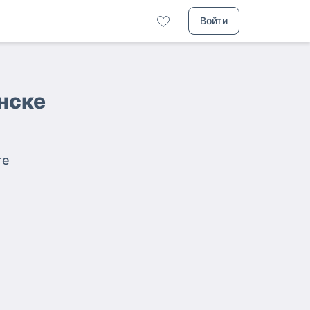
Войти
инске
те