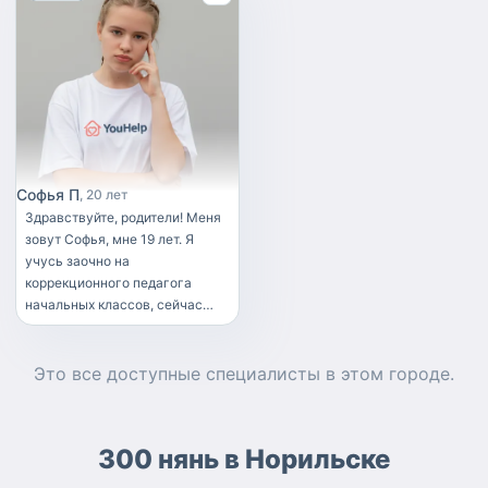
Софья П
20 лет
Здравствуйте, родители! Меня
зовут Софья, мне 19 лет. Я
учусь заочно на
коррекционного педагога
начальных классов, сейчас
заканчиваю 3 курс. Очень
люблю детей, имею опыт
работы с детьми разных
Это все доступные
специалисты
в этом городе.
возрастов (от года до 6 лет). Я
добрая, чистоплотная,
пунктуальная и порядочная.
300 нянь в Норильске
Соблюдаю все правила данные
родителями, режим ребенка и