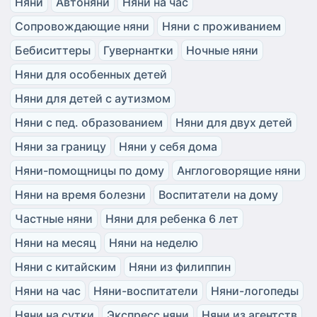
Няни
Автоняни
Няни на час
Сопровождающие няни
Няни с проживанием
Бебиситтеры
Гувернантки
Ночные няни
Няни для особенных детей
Няни для детей с аутизмом
Няни с пед. образованием
Няни для двух детей
Няни за границу
Няни у себя дома
Няни-помощницы по дому
Англоговорящие няни
Няни на время болезни
Воспитатели на дому
Частные няни
Няни для ребенка 6 лет
Няни на месяц
Няни на неделю
Няни с китайским
Няни из филиппин
Няни на час
Няни-воспитатели
Няни-логопеды
Няни на сутки
Экспресс няни
Няни из агентств