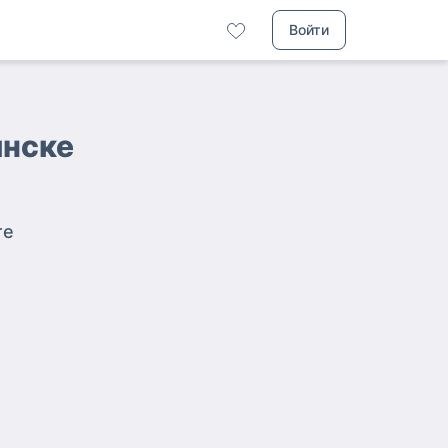
Войти
инске
те