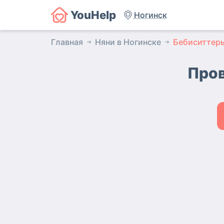
YouHelp
Ногинск
Главная
Няни в Ногинске
Бебиситтер
Пров