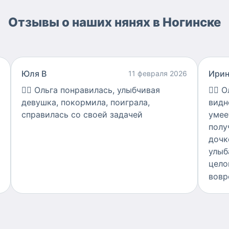
Отзывы о наших нянях в Ногинске
Юля В
Ирин
11 февраля 2026
👍🏻
Ольга понравилась, улыбчивая
👍🏻
О
девушка, покормила, поиграла,
видн
справилась со своей задачей
умее
полу
дочк
улыб
цело
вовр