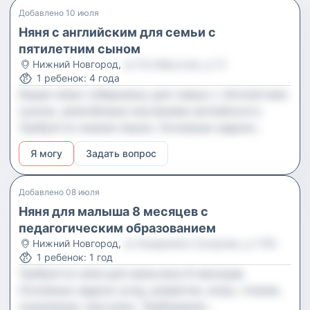
Добавлено
10 июля
Няня с английским для семьи с
пятилетним сыном
Нижний Новгород
,
ул Октябрьская, д 13
1
ребенок
:
4 года
Ищем няню-губернанку для семьи с пятилетним
сыном, увлечённым изучением английского.
Требуется знание языка. Основные задачи
взаимодействие с ребёнком, готовка для семьи,
Я могу
Задать вопрос
а также периодическая помощь с уборкой.
Добавлено
08 июля
Няня для малыша 8 месяцев с
педагогическим образованием
Нижний Новгород
,
ул Академика Сахарова, д 115Б
1
ребенок
:
1 год
Требуется няня для мальчика 8 месяцев.
Основные задачи уход, развитие, игры, чтение,
кормление, прогулки. Требования