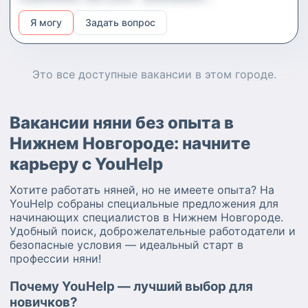
педагогическое образование, опыт работы с
Я могу
Задать вопрос
малышами, доброжелательность,
ответственность, искренность, подвижность и
любовь к детям. Условия график 52, с 900 до
Это все доступные
вакансии
в этом городе.
1700, начало работы — август 2025. Возможна
работа у вас дома.
Вакансии няни без опыта в
Нижнем Новгороде: начните
карьеру с YouHelp
Хотите работать няней, но не имеете опыта? На
YouHelp собраны специальные предложения для
начинающих специалистов в Нижнем Новгороде.
Удобный поиск, доброжелательные работодатели и
безопасные условия — идеальный старт в
профессии няни!
Почему YouHelp — лучший выбор для
новичков?