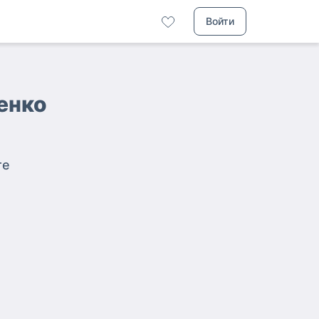
Войти
енко
те