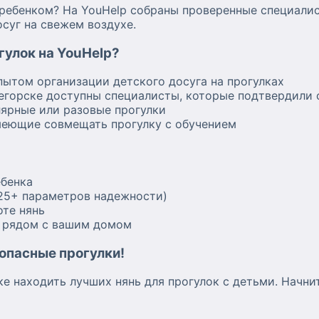
 ребенком? На YouHelp собраны проверенные специали
суг на свежем воздухе.
гулок на YouHelp?
пытом организации детского досуга на прогулках
егорске доступны специалисты, которые подтвердили
лярные или разовые прогулки
меющие совмещать прогулку с обучением
ебенка
(25+ параметров надежности)
оте нянь
в рядом с вашим домом
опасные прогулки!
ке находить лучших нянь для прогулок с детьми. Начн