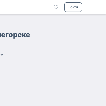
Войти
чегорске
те