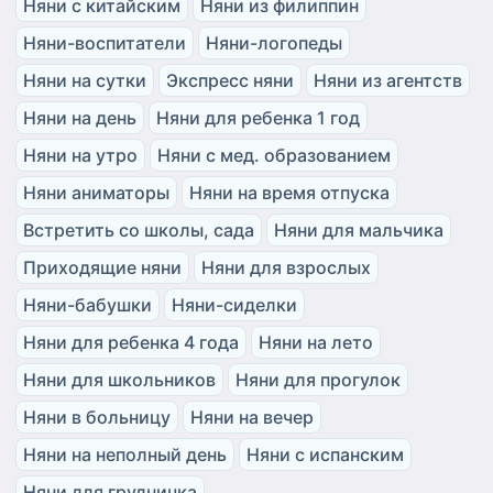
Няни с китайским
Няни из филиппин
Няни-воспитатели
Няни-логопеды
Няни на сутки
Экспресс няни
Няни из агентств
Няни на день
Няни для ребенка 1 год
Няни на утро
Няни с мед. образованием
Няни аниматоры
Няни на время отпуска
Встретить со школы, сада
Няни для мальчика
Приходящие няни
Няни для взрослых
Няни-бабушки
Няни-сиделки
Няни для ребенка 4 года
Няни на лето
Няни для школьников
Няни для прогулок
Няни в больницу
Няни на вечер
Няни на неполный день
Няни с испанским
Няни для грудничка