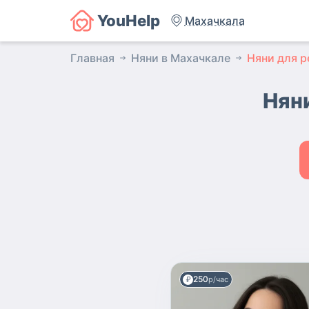
YouHelp
Махачкала
Главная
Няни в Махачкале
Няни для р
Няни
250
р/час