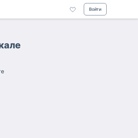
Войти
чкале
те