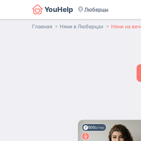
YouHelp
Люберцы
Главная
Няни в Люберцах
Няни на веч
500
р/час