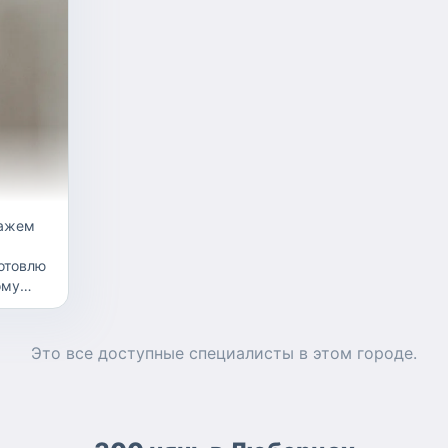
готовлю
ому
до 7
10-ти
Это все доступные
специалисты
в этом городе.
 мама
и я вам
 с вами
вием
ы.