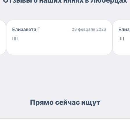
Отзывы о наших нянях в Люберцах
Елизавета Г
Елиз
08 февраля 2026
👍🏻
👍🏻
Прямо сейчас ищут