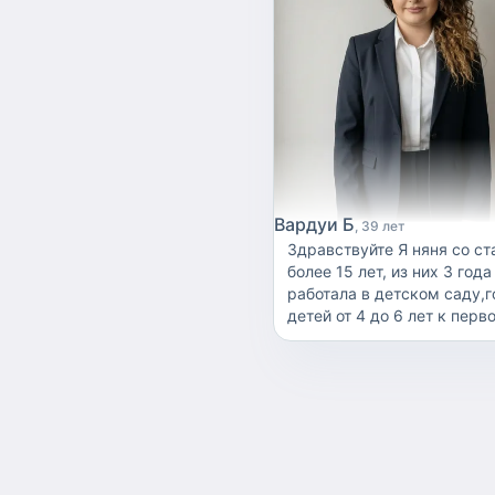
Вардуи Б
39 лет
Здравствуйте Я няня со стажем
более 15 лет, из них 3 года
работала в детском саду,
детей от 4 до 6 лет к перв
классу по программе школа семи
гномиков,это книжки от 0 
лет,опыт с детьми от 0 до 
лет, с детьми дцп, так же
троих взрослых детей, есл
буду интересна, буду рада
пообщаться и с удовольст
отвечу на все ваши вопрос