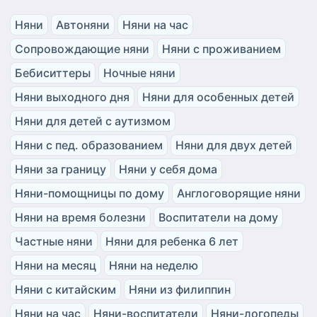
Няни
Автоняни
Няни на час
Сопровождающие няни
Няни с проживанием
Бебиситтеры
Ночные няни
Няни выходного дня
Няни для особенных детей
Няни для детей с аутизмом
Няни с пед. образованием
Няни для двух детей
Няни за границу
Няни у себя дома
Няни-помощницы по дому
Англоговорящие няни
Няни на время болезни
Воспитатели на дому
Частные няни
Няни для ребенка 6 лет
Няни на месяц
Няни на неделю
Няни с китайским
Няни из филиппин
Няни на час
Няни-воспитатели
Няни-логопеды