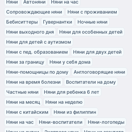
Няни
Автоняни
Няни на час
Сопровождающие няни
Няни с проживанием
Бебиситтеры
Гувернантки
Ночные няни
Няни выходного дня
Няни для особенных детей
Няни для детей с аутизмом
Няни с пед. образованием
Няни для двух детей
Няни за границу
Няни у себя дома
Няни-помощницы по дому
Англоговорящие няни
Няни на время болезни
Воспитатели на дому
Частные няни
Няни для ребенка 6 лет
Няни на месяц
Няни на неделю
Няни с китайским
Няни из филиппин
Няни на час
Няни-воспитатели
Няни-логопеды
Няни на сутки
Экспресс няни
Няни из агентств