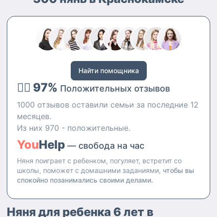
двух лет учила японский и
украинский языки, так же
влекаюсь лепкой, оригами и
квиллингом и смогу обучить
этому ребёнка. Отзывчивая и
ответственная, смогу
придумать множество занятий
Найти помощника
для ребёнка, отвести в школу,
👍🏻 97%
на кружок или в гости, после
Положительных отзывов
чего привести в целости и
1000 отзывов оставили семьи за последние 12
сохранности домой. Так же
могу помогать родителям по
месяцев.
дому
Из них 970 - положительные.
You
Help
— свобода на час
Няня поиграет с ребенком, погуляет, встретит со
школы, поможет с домашними заданиями,
чтобы вы
спокойно позанимались своими делами.
Няня для ребенка 6 лет в