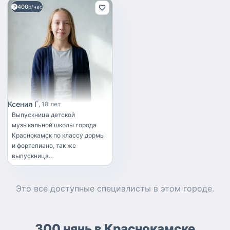
400
р/час
Ксения Г
18 лет
Выпускница детской
музыкальной школы города
Краснокамск по классу дормы
и фортепиано, так же
выпускница
общеобразовательной школы
№4. Имеется опыт
волонтёрства при работе с
Это все доступные
специалисты
в этом городе.
детьми с ограниченными
возможностями здоровья.
Полугодовой опыт работы
300 нянь в Краснокамске
детским аниматором. Около