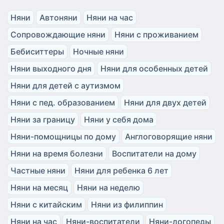
Няни
Автоняни
Няни на час
Сопровождающие няни
Няни с проживанием
Бебиситтеры
Ночные няни
Няни выходного дня
Няни для особенных детей
Няни для детей с аутизмом
Няни с пед. образованием
Няни для двух детей
Няни за границу
Няни у себя дома
Няни-помощницы по дому
Англоговорящие няни
Няни на время болезни
Воспитатели на дому
Частные няни
Няни для ребенка 6 лет
Няни на месяц
Няни на неделю
Няни с китайским
Няни из филиппин
Няни на час
Няни-воспитатели
Няни-логопеды