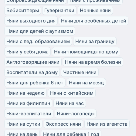
Бебиситтеры
Гувернантки
Ночные няни
Няни выходного дня
Няни для особенных детей
Няни для детей с аутизмом
Няни с пед. образованием
Няни за границу
Няни у себя дома
Няни-помощницы по дому
Англоговорящие няни
Няни на время болезни
Воспитатели на дому
Частные няни
Няни для ребенка 6 лет
Няни на месяц
Няни на неделю
Няни с китайским
Няни из филиппин
Няни на час
Няни-воспитатели
Няни-логопеды
Няни на сутки
Экспресс няни
Няни из агентств
Няни на день
Няни для ребенка 1 год