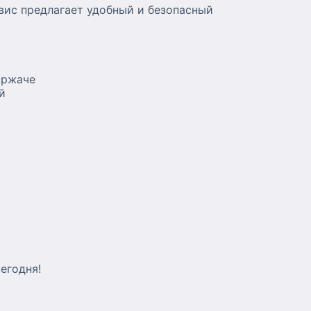
вис предлагает удобный и безопасный
иржаче
й
егодня!