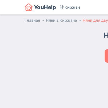
YouHelp
Киржач
Главная
Няни в Киржаче
Няни для дву
Н