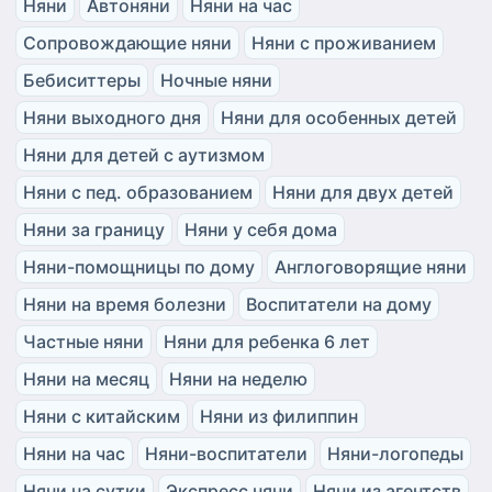
Няни
Автоняни
Няни на час
Сопровождающие няни
Няни с проживанием
Бебиситтеры
Ночные няни
Няни выходного дня
Няни для особенных детей
Няни для детей с аутизмом
Няни с пед. образованием
Няни для двух детей
Няни за границу
Няни у себя дома
Няни-помощницы по дому
Англоговорящие няни
Няни на время болезни
Воспитатели на дому
Частные няни
Няни для ребенка 6 лет
Няни на месяц
Няни на неделю
Няни с китайским
Няни из филиппин
Няни на час
Няни-воспитатели
Няни-логопеды
Няни на сутки
Экспресс няни
Няни из агентств