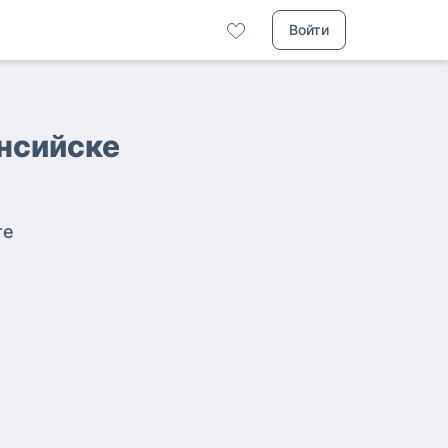
Войти
ансийске
те