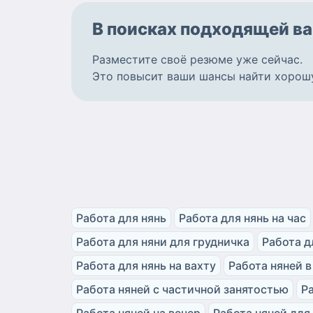
В поисках подходящей
ва
Разместите
своё резюме
уже сейчас.
Это повысит ваши шансы найти
хорош
Работа для нянь
Работа для нянь на час
Работа для няни для грудничка
Работа д
Работа для нянь на вахту
Работа няней в
Работа няней с частичной занятостью
Р
Работа няней на вечер
Работа няней для