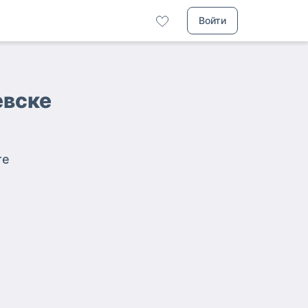
Войти
евске
те