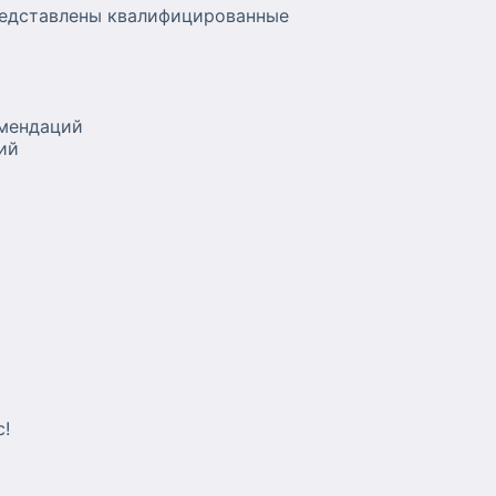
редставлены квалифицированные
омендаций
ий
с!