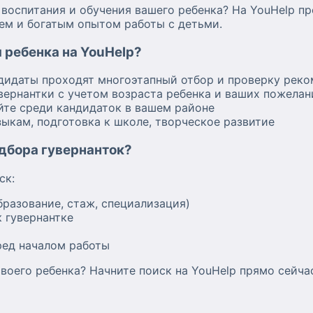
оспитания и обучения вашего ребенка? На YouHelp п
ем и богатым опытом работы с детьми.
 ребенка на YouHelp?
ндидаты проходят многоэтапный отбор и проверку рек
вернантки с учетом возраста ребенка и ваших пожелан
йте среди кандидаток в вашем районе
зыкам, подготовка к школе, творческое развитие
одбора гувернанток?
ск:
бразование, стаж, специализация)
 гувернантке
ред началом работы
воего ребенка? Начните поиск на YouHelp прямо сейча