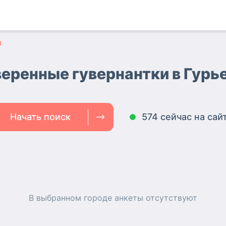
и
еренные гувернантки
в Гурь
Начать поиск
574 сейчас на сай
В выбранном городе
анкеты
отсутствуют