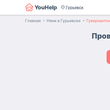
YouHelp
Гурьевск
Главная
Няни в Гурьевске
Гувернантк
Пров