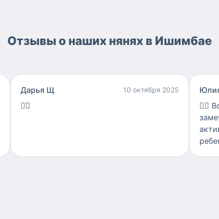
Отзывы о наших нянях в Ишимбае
Дарья Щ
Юлия
10 октября 2025
👍🏻
👍🏻
В
заме
акти
ребе