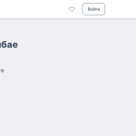
Войти
мбае
те